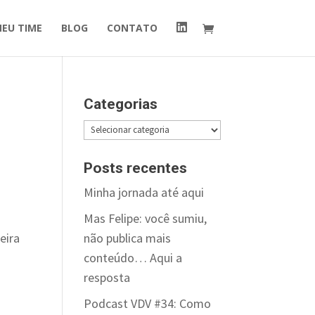
I
MEU TIME
BLOG
CONTATO
t
e
m
d
o
m
e
Categorias
n
u
Categorias
Posts recentes
Minha jornada até aqui
Mas Felipe: você sumiu,
não publica mais
eira
conteúdo… Aqui a
resposta
Podcast VDV #34: Como