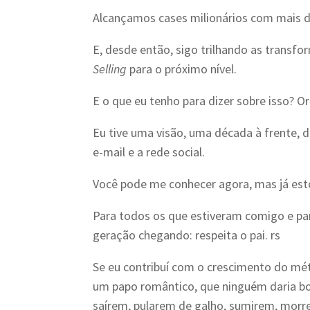
Alcançamos cases milionários com mais de
E, desde então, sigo trilhando as trans
Selling
para o próximo nível.
E o que eu tenho para dizer sobre isso? O
Eu tive uma visão, uma década à frente, d
e-mail e a rede social.
Você pode me conhecer agora, mas já est
Para todos os que estiveram comigo e par
geração chegando: respeita o pai. rs
Se eu contribuí com o crescimento do mét
um papo romântico, que ninguém daria bo
saírem, pularem de galho, sumirem, morr