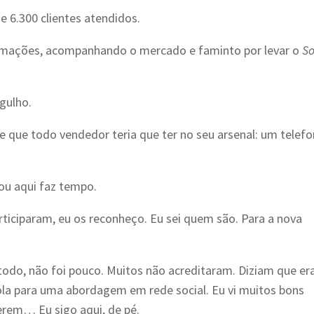
 6.300 clientes atendidos.
formações, acompanhando o mercado e faminto por levar o
So
rgulho.
e que todo vendedor teria que ter no seu arsenal: um telefo
ou aqui faz tempo.
ticiparam, eu os reconheço. Eu sei quem são. Para a nova
odo, não foi pouco. Muitos não acreditaram. Diziam que er
la para uma abordagem em rede social. Eu vi muitos bons
erem… Eu sigo aqui, de pé.