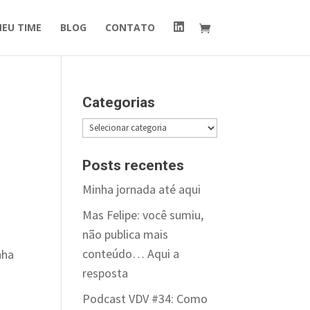
I
MEU TIME
BLOG
CONTATO
t
e
m
d
o
m
e
Categorias
n
u
Categorias
Posts recentes
Minha jornada até aqui
Mas Felipe: você sumiu,
não publica mais
conteúdo… Aqui a
nha
resposta
Podcast VDV #34: Como