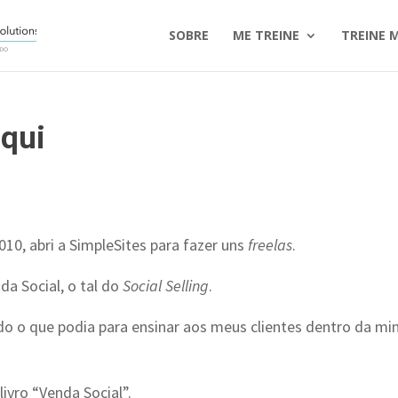
SOBRE
ME TREINE
TREINE 
aqui
0, abri a SimpleSites para fazer uns
freelas
.
da Social, o tal do
Social Selling
.
udo o que podia para ensinar aos meus clientes dentro da mi
ivro “Venda Social”.