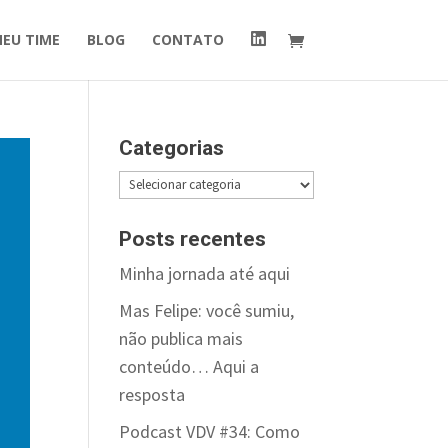
I
MEU TIME
BLOG
CONTATO
t
e
m
d
o
m
e
Categorias
n
u
Categorias
Posts recentes
Minha jornada até aqui
Mas Felipe: você sumiu,
não publica mais
conteúdo… Aqui a
resposta
Podcast VDV #34: Como