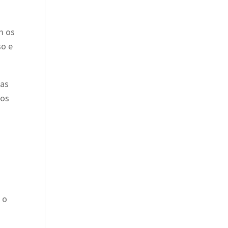
m os
so e
 as
sos
 o