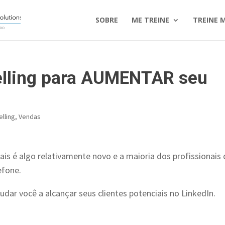
SOBRE
ME TREINE
TREINE 
Selling para AUMENTAR seu
elling
,
Vendas
is é algo relativamente novo e a maioria dos profissionais
efone.
judar você a alcançar seus clientes potenciais no LinkedIn.