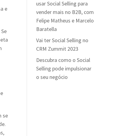
usar Social Selling para
sa e
vender mais no B2B, com
Felipe Matheus e Marcelo
Baratella
 Se
meta
Vai ter Social Selling no
m
CRM Zummit 2023
Descubra como o Social
Selling pode impulsionar
o seu negócio
 e
m se
de.
s,