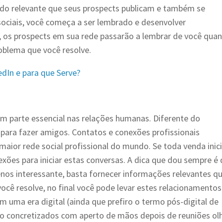
údo relevante que seus prospects publicam e também se
sociais, você começa a ser lembrado e desenvolver
 os prospects em sua rede passarão a lembrar de você qua
roblema que você resolve.
edIn e para que Serve?
m parte essencial nas relações humanas. Diferente do
 para fazer amigos. Contatos e conexões profissionais
ior rede social profissional do mundo. Se toda venda inic
xões para iniciar estas conversas. A dica que dou sempre é
enos interessante, basta fornecer informações relevantes q
 você resolve, no final você pode levar estes relacionamento
em uma era digital (ainda que prefiro o termo pós-digital de
ão concretizados com aperto de mãos depois de reuniões ol