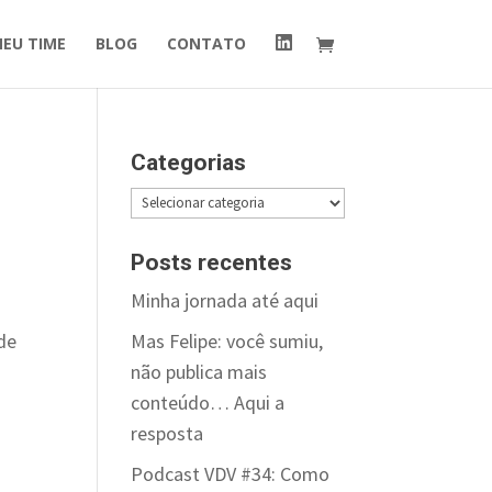
I
MEU TIME
BLOG
CONTATO
t
e
m
d
o
m
e
Categorias
n
u
Categorias
Posts recentes
Minha jornada até aqui
Mas Felipe: você sumiu,
 de
não publica mais
conteúdo… Aqui a
resposta
Podcast VDV #34: Como